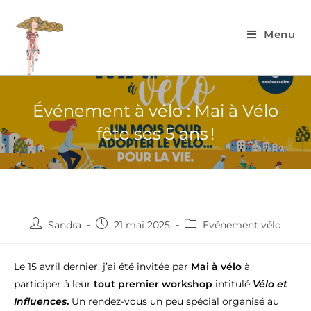
Menu
Événement à vélo : Mai à Vélo
fête ses 5 ans !
Sandra
21 mai 2025
Evénement vélo
Le 15 avril dernier, j’ai été invitée par
Mai à vélo
à
participer à leur
tout premier workshop
intitulé
Vélo et
Influences
.
Un rendez-vous un peu spécial organisé au