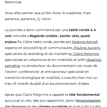
beaucoup.
Vous allez penser que je fais durer le suspense, mais
patience, patience, j’y viens !
La journée a donc commencé par une
table ronde à 4
voix
intitulée
«
Regards croisés : parler vélo, quels
enjeux ?
».
Cette table ronde, portée par
Noémie Kempf
,
experte en storytelling et communautés,
Pauline Juvigny
spécialiste du branding et du marketing,
Claire Pelgrims
spécialisée en urbanisme et en mobilités et enfin
Baptiste
Lemaître
, co-producteur du documentaire
Les roues de
l’avenir
, conférencier et entrepreneur spécialisé en
transition écologique et mobilité, a suscité chez moi un
très vif intérêt doublé d’un bouillonnement d’idées.
Après que Claire Pelgrims a rappelé le
rôle fondamental
qu’a joué le vélo, dès son apparition, dans l’
émancipation
des femmes
et des
classes ouvrières
et quel outil il a été